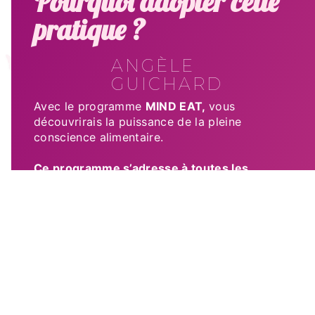
Pourquoi adopter cette
pratique ?
ANGÈLE
GUICHARD
Avec le programme
MIND EAT,
vous
découvrirais la puissance de la pleine
conscience alimentaire.
Ce programme s’adresse à toutes les
personnes souffrant de leurs poids
.
Que vous soyez en surpoids, en obésité,
que vous ayez des crises de boulimie,
d’hyperphagie,
des craquages ou des compulsions
alimentaires.
Il est fait pour toutes personnes souffrant