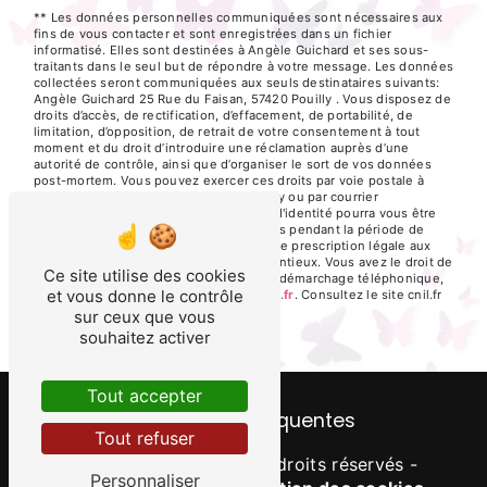
** Les données personnelles communiquées sont nécessaires aux
fins de vous contacter et sont enregistrées dans un fichier
informatisé. Elles sont destinées à Angèle Guichard et ses sous-
traitants dans le seul but de répondre à votre message. Les données
collectées seront communiquées aux seuls destinataires suivants:
Angèle Guichard 25 Rue du Faisan, 57420 Pouilly . Vous disposez de
droits d’accès, de rectification, d’effacement, de portabilité, de
limitation, d’opposition, de retrait de votre consentement à tout
moment et du droit d’introduire une réclamation auprès d’une
autorité de contrôle, ainsi que d’organiser le sort de vos données
post-mortem. Vous pouvez exercer ces droits par voie postale à
l'adresse 25 Rue du Faisan, 57420 Pouilly ou par courrier
électronique à l'adresse . Un justificatif d'identité pourra vous être
demandé. Nous conservons vos données pendant la période de
prise de contact puis pendant la durée de prescription légale aux
fins probatoires et de gestion des contentieux. Vous avez le droit de
Ce site utilise des cookies
vous inscrire sur la liste d'opposition au démarchage téléphonique,
et vous donne le contrôle
disponible à cette adresse:
Bloctel.gouv.fr
. Consultez le site cnil.fr
pour plus d’informations sur vos droits.
sur ceux que vous
souhaitez activer
Tout accepter
Recherches fréquentes
Tout refuser
©
Vistalid
- 2026 - Tous droits réservés -
Personnaliser