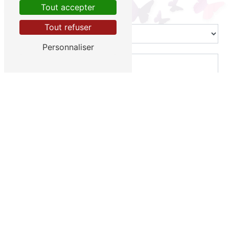
Tout accepter
Combien font neuf plus quatre
Tout refuser
Personnaliser
En cochant cette case, j'accepte les conditions
particulières ci-dessous **
Envoyer
** Les données personnelles communiquées sont nécessaires aux