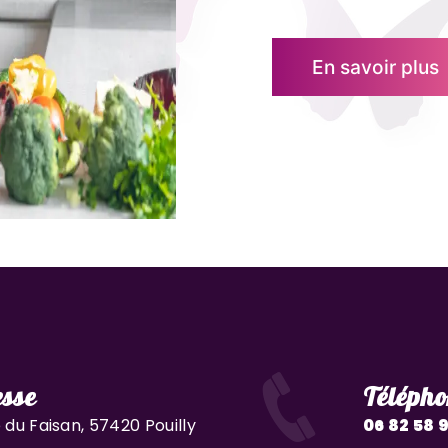
En savoir plus
sse
Télépho
 du Faisan, 57420 Pouilly
06 82 58 