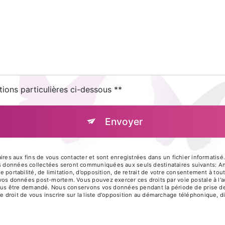
tions particulières ci-dessous **
Envoyer
 aux fins de vous contacter et sont enregistrées dans un fichier informatisé.
es données collectées seront communiquées aux seuls destinataires suivants: An
de portabilité, de limitation, d’opposition, de retrait de votre consentement à t
e vos données post-mortem. Vous pouvez exercer ces droits par voie postale à l'
ra vous être demandé. Nous conservons vos données pendant la période de prise d
e droit de vous inscrire sur la liste d'opposition au démarchage téléphonique, d