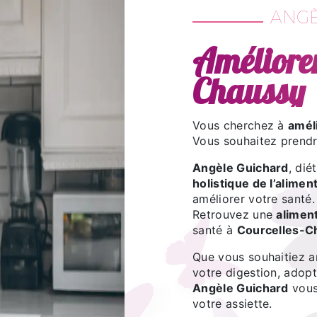
ANGÈ
Améliorer
Chaussy
Vous cherchez à
amél
Vous souhaitez prendr
Angèle Guichard
, dié
holistique de l’alimen
améliorer votre santé.
Retrouvez une
alimen
santé à
Courcelles-C
Que vous souhaitiez a
votre digestion, adopt
Angèle Guichard
vous
votre assiette.