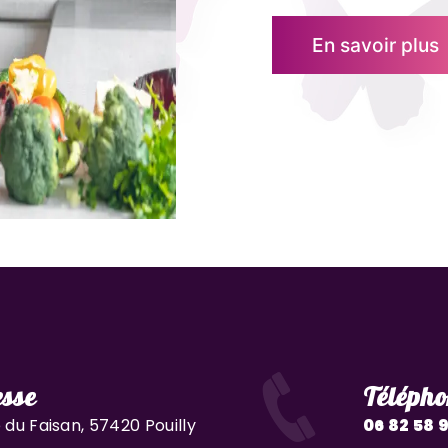
En savoir plus
sse
Télépho
 du Faisan, 57420 Pouilly
06 82 58 