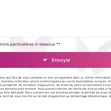
tions particulières ci-dessous **
Envoyer
 aux fins de vous contacter et sont enregistrées dans un fichier informatisé.
es données collectées seront communiquées aux seuls destinataires suivants: An
de portabilité, de limitation, d’opposition, de retrait de votre consentement à t
e vos données post-mortem. Vous pouvez exercer ces droits par voie postale à l'
ra vous être demandé. Nous conservons vos données pendant la période de prise d
e droit de vous inscrire sur la liste d'opposition au démarchage téléphonique, d